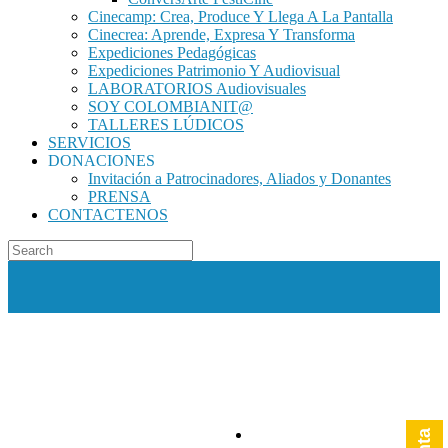
Cinecamp: Crea, Produce Y Llega A La Pantalla
Cinecrea: Aprende, Expresa Y Transforma
Expediciones Pedagógicas
Expediciones Patrimonio Y Audiovisual
LABORATORIOS Audiovisuales
SOY COLOMBIANIT@
TALLERES LÚDICOS
SERVICIOS
DONACIONES
Invitación a Patrocinadores, Aliados y Donantes
PRENSA
CONTACTENOS
Saltar
al
contenido
Facebook
Twitter
Instagram
YouTube
LinkedI
Vime
Ti
(57) 313 388 31 58