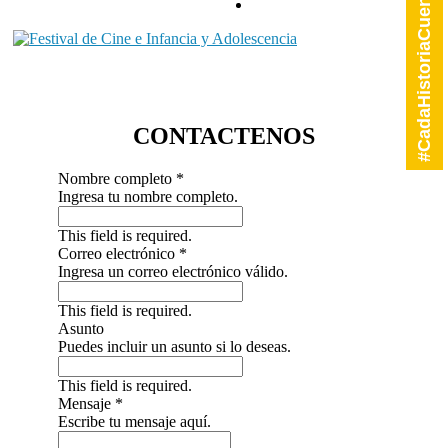
#CadaHistoriaCuenta
festicineinfancia@gmail.com
Somos una Entidad sin ánimo de lucro que desarrolla proyectos de
orden cultural, educativo y social a través del audiovisual, con el fin
Festival de Cine e Infancia y Adolescencia
de brindar experiencias que mejoren la calidad de vida de niños,
niñas, adolescentes y jóvenes en Colombia
CONTACTENOS
Nombre completo
*
Ingresa tu nombre completo.
This field is required.
Correo electrónico
*
Ingresa un correo electrónico válido.
This field is required.
Asunto
Puedes incluir un asunto si lo deseas.
This field is required.
Mensaje
*
Escribe tu mensaje aquí.